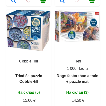
Cobble Hill
Trefl
1 000 Части
Triediče puzzle
Dogs faster than a train
CobbleHill
+ puzzle mat
На склад (5)
На склад (3)
15,00 €
14,50 €