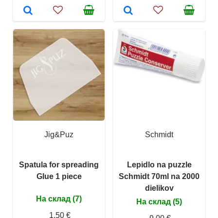
Jig&Puz
Schmidt
Spatula for spreading
Lepidlo na puzzle
Glue 1 piece
Schmidt 70ml na 2000
dielikov
На склад (7)
На склад (5)
1,50 €