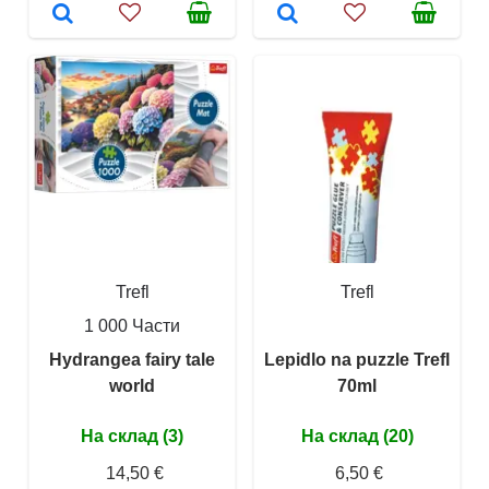
Trefl
Trefl
1 000 Части
Hydrangea fairy tale
Lepidlo na puzzle Trefl
world
70ml
На склад (3)
На склад (20)
14,50 €
6,50 €