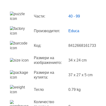
Части:
40 - 99
Производител:
Educa
Код:
8412668161733
Размери на
34 x 24 cm
изображението:
Размери на
37 x 27 x 5 cm
кутията:
Тегло
0.79 kg
Количество