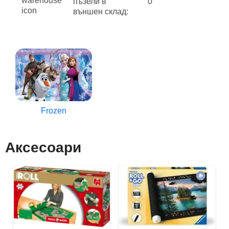
пъзели в
0
външен склад:
Frozen
Аксесоари