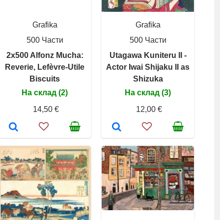
Grafika
Grafika
500 Части
500 Части
2x500 Alfonz Mucha:
Utagawa Kuniteru II -
Reverie, Lefèvre-Utile
Actor Iwai Shijaku II as
Biscuits
Shizuka
На склад (2)
На склад (3)
14,50 €
12,00 €