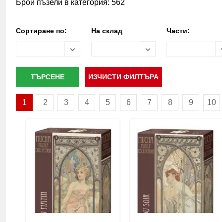
Брой пъзели в категория: 562
Сортиране по:
На склад
Части:
1
2
3
4
5
6
7
8
9
10