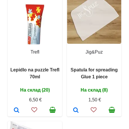
Trefl
Jig&Puz
Lepidlo na puzzle Trefl
Spatula for spreading
70ml
Glue 1 piece
На склад (20)
На склад (8)
6,50 €
1,50 €