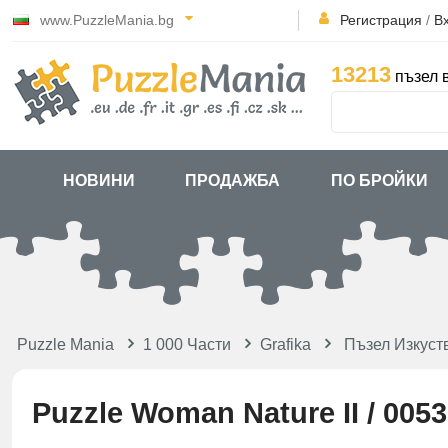
www.PuzzleMania.bg
Регистрация
/
В
13213
пъзел 
НОВИНИ
ПРОДАЖБА
ПО БРОЙКИ
Puzzle Mania
1 000 Части
Grafika
Пъзел Изкуст
Puzzle Woman Nature II / 0053