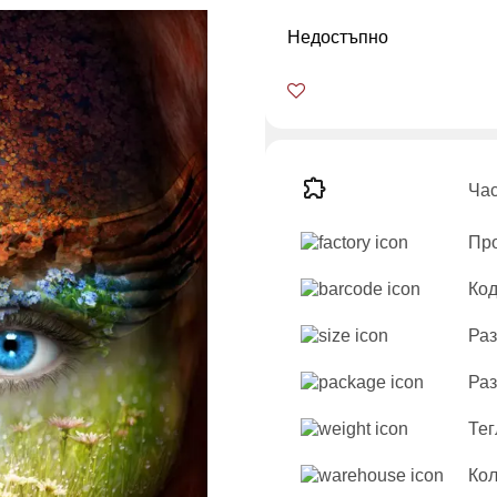
Недостъпно
Час
Про
Код
Раз
Раз
Тег
Кол