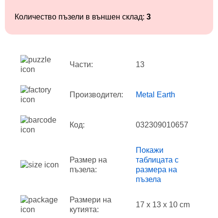
Количество пъзели в външен склад:
3
Части:
13
Производител:
Metal Earth
Код:
032309010657
Покажи
Размер на
таблицата с
пъзела:
размера на
пъзела
Размери на
17 x 13 x 10 cm
кутията: