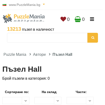
www.PuzzleMania.bg
0
0
13213
пъзел в наличност
Puzzle Mania
Автори
Пъзел Hall
Пъзел Hall
Брой пъзели в категория: 0
Сортиране по:
На склад
Части: