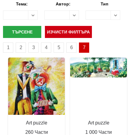
Тема:
Автор:
Тип
1
2
3
4
5
6
7
Art puzzle
Art puzzle
260 Части
1 000 Части