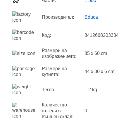
Части:
1 500
Производител:
Educa
Код:
8412668203334
Размери на
85 x 60 cm
изображението:
Размери на
44 x 30 x 6 cm
кутията:
Тегло
1.2 kg
Количество
пъзели в
0
външен склад: