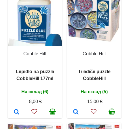
Cobble Hill
Cobble Hill
Lepidlo na puzzle
Triediče puzzle
CobbleHill 177ml
CobbleHill
На склад (6)
На склад (5)
8,00 €
15,00 €