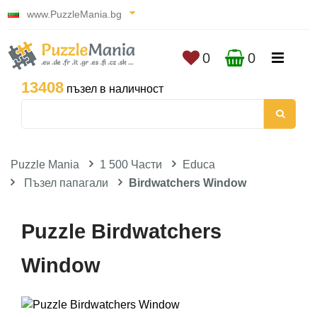
www.PuzzleMania.bg
0
0
13408
пъзел в наличност
Puzzle Mania
1 500 Части
Educa
Пъзел папагали
Birdwatchers Window
Puzzle Birdwatchers
Window