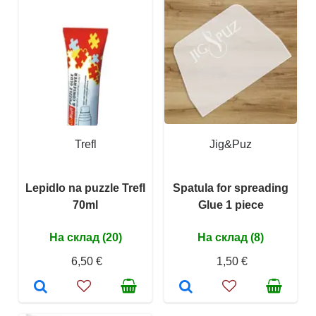
Trefl
Jig&Puz
Lepidlo na puzzle Trefl
Spatula for spreading
70ml
Glue 1 piece
На склад (20)
На склад (8)
6,50 €
1,50 €