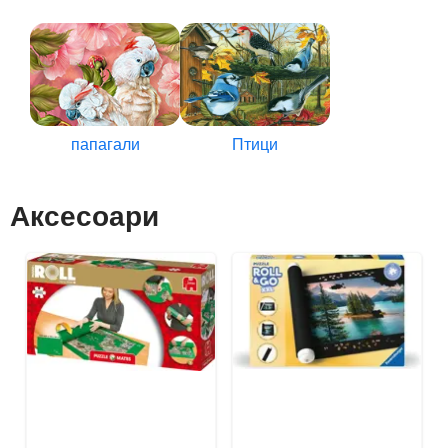
папагали
Птици
Аксесоари