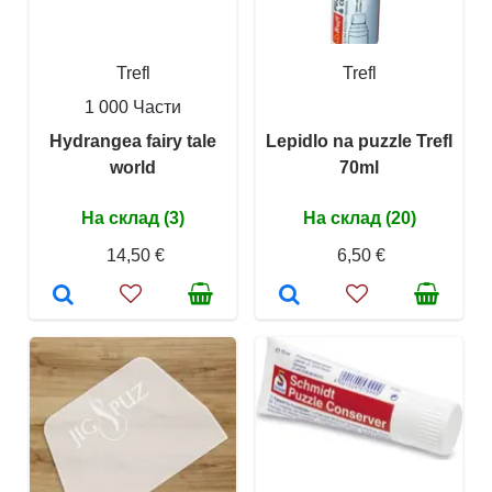
Trefl
Trefl
1 000 Части
Hydrangea fairy tale
Lepidlo na puzzle Trefl
world
70ml
На склад (3)
На склад (20)
14,50 €
6,50 €