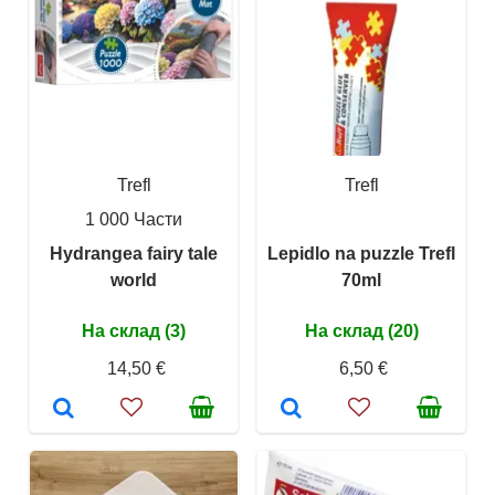
Trefl
Trefl
1 000 Части
Hydrangea fairy tale
Lepidlo na puzzle Trefl
world
70ml
На склад (3)
На склад (20)
14,50 €
6,50 €