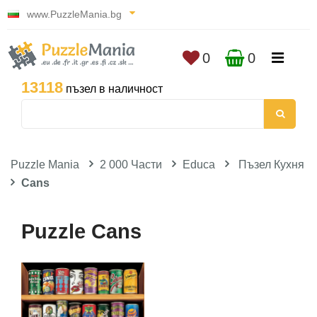
www.PuzzleMania.bg
0
0
13118
пъзел в наличност
Puzzle Mania
2 000 Части
Educa
Пъзел Кухня
Cans
Puzzle Cans