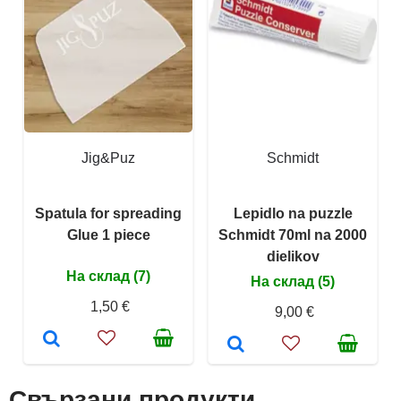
Jig&Puz
Schmidt
Spatula for spreading
Lepidlo na puzzle
Glue 1 piece
Schmidt 70ml na 2000
dielikov
На склад (7)
На склад (5)
1,50 €
9,00 €
Свързани продукти