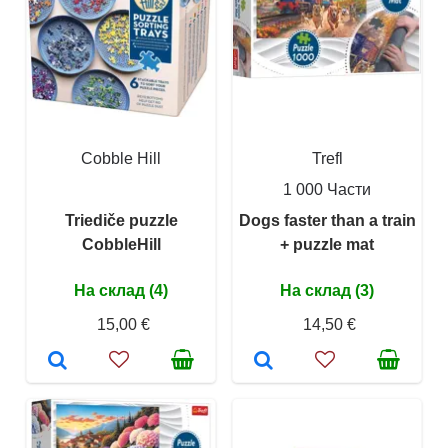
Cobble Hill
Trefl
1 000 Части
Triediče puzzle
Dogs faster than a train
CobbleHill
+ puzzle mat
На склад (4)
На склад (3)
15,00 €
14,50 €