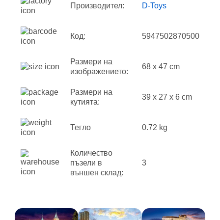
Производител:
D-Toys
Код:
5947502870500
Размери на
68 x 47 cm
изображението:
Размери на
39 x 27 x 6 cm
кутията:
Тегло
0.72 kg
Количество
пъзели в
3
външен склад: