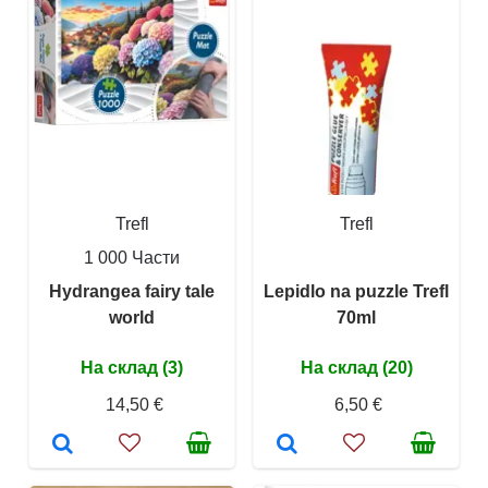
Trefl
Trefl
1 000 Части
Hydrangea fairy tale
Lepidlo na puzzle Trefl
world
70ml
На склад (3)
На склад (20)
14,50 €
6,50 €