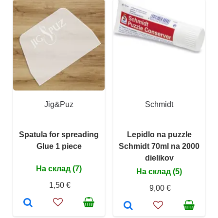
Jig&Puz
Schmidt
Spatula for spreading
Lepidlo na puzzle
Glue 1 piece
Schmidt 70ml na 2000
dielikov
На склад (7)
На склад (5)
1,50 €
9,00 €