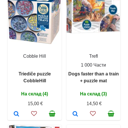
Cobble Hill
Trefl
1 000 Части
Triediče puzzle
Dogs faster than a train
CobbleHill
+ puzzle mat
На склад (4)
На склад (3)
15,00 €
14,50 €