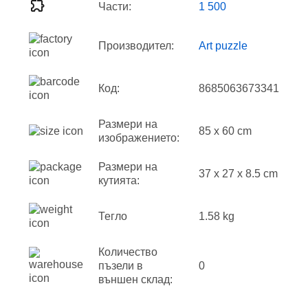
Части:
1 500
Производител:
Art puzzle
Код:
8685063673341
Размери на
85 x 60 cm
изображението:
Размери на
37 x 27 x 8.5 cm
кутията:
Тегло
1.58 kg
Количество
пъзели в
0
външен склад: