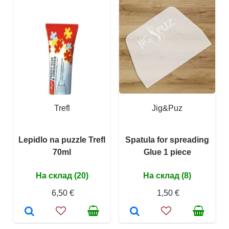
Trefl
Jig&Puz
Lepidlo na puzzle Trefl
Spatula for spreading
70ml
Glue 1 piece
На склад (20)
На склад (8)
6,50 €
1,50 €