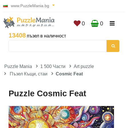
www.PuzzleMania.bg
0
0
13408
пъзел в наличност
Puzzle Mania
1 500 Части
Art puzzle
Пъзел Къщи, стаи
Cosmic Feat
Puzzle Cosmic Feat