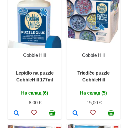
Cobble Hill
Cobble Hill
Lepidlo na puzzle
Triediče puzzle
CobbleHill 177ml
CobbleHill
На склад (6)
На склад (5)
8,00 €
15,00 €