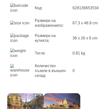
Код:
628136653534
Размери на
67.3 x 48.9 cm
изображението:
Размери на
36 x 26 x 6 cm
кутията:
Тегло
0.81 kg
Количество
пъзели в външен
0
склад: