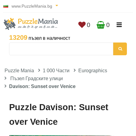
www.PuzzleMania.bg
0
0
13209
пъзел в наличност
Puzzle Mania
1 000 Части
Eurographics
Пъзел Градските улици
Davison: Sunset over Venice
Puzzle Davison: Sunset
over Venice