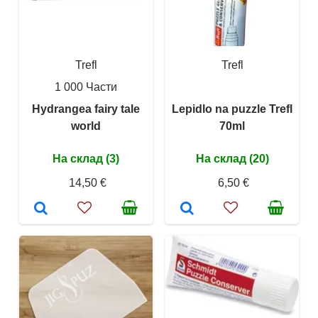
Trefl
Trefl
1 000 Части
Hydrangea fairy tale
Lepidlo na puzzle Trefl
world
70ml
На склад (3)
На склад (20)
14,50 €
6,50 €