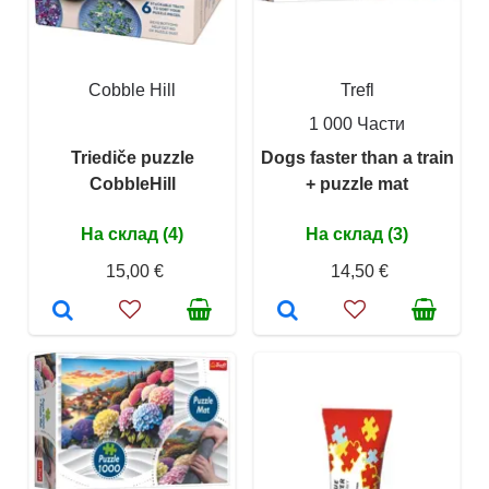
Cobble Hill
Trefl
1 000 Части
Triediče puzzle
Dogs faster than a train
CobbleHill
+ puzzle mat
На склад (4)
На склад (3)
15,00 €
14,50 €