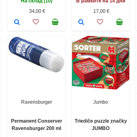
На склад (10)
В рамките на 14 дни
34,00 €
17,00 €
Ravensburger
Jumbo
Permanent Conserver
Triediče puzzle značky
Ravensburger 200 ml
JUMBO