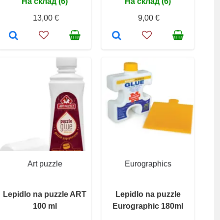
На склад (6)
На склад (6)
13,00 €
9,00 €
Art puzzle
Eurographics
Lepidlo na puzzle ART
Lepidlo na puzzle
100 ml
Eurographic 180ml