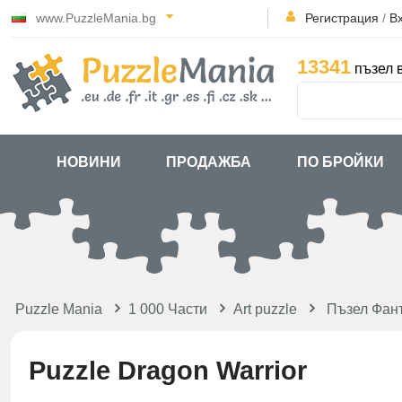
www.PuzzleMania.bg
Регистрация
/
В
13341
пъзел 
НОВИНИ
ПРОДАЖБА
ПО БРОЙКИ
Puzzle Mania
1 000 Части
Art puzzle
Пъзел Фан
Puzzle Dragon Warrior