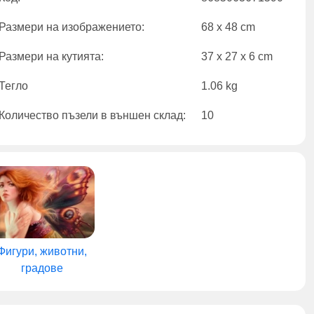
Размери на изображението:
68 x 48 cm
Размери на кутията:
37 x 27 x 6 cm
Тегло
1.06 kg
Количество пъзели в външен склад:
10
Фигури, животни,
градове