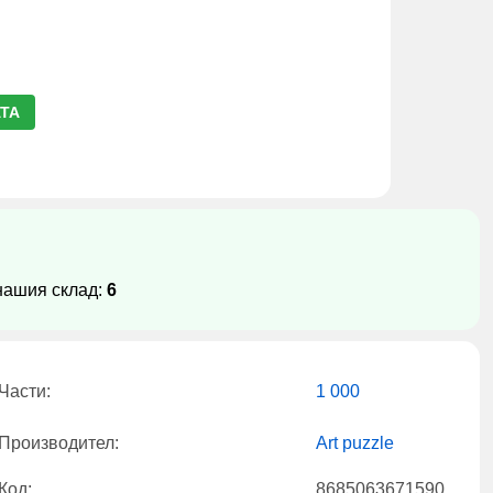
ТА
нашия склад:
6
Части:
1 000
Производител:
Art puzzle
Код:
8685063671590