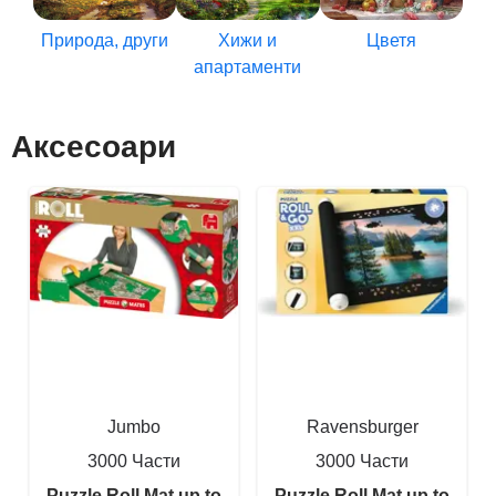
Природа, други
Хижи и
Цветя
апартаменти
Аксесоари
Jumbo
Ravensburger
3000 Части
3000 Части
Puzzle Roll Mat up to
Puzzle Roll Mat up to