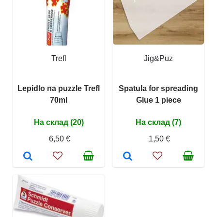
Trefl
Jig&Puz
Lepidlo na puzzle Trefl
Spatula for spreading
70ml
Glue 1 piece
На склад (20)
На склад (7)
6,50 €
1,50 €