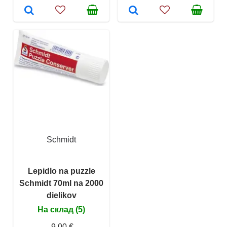
Schmidt
Lepidlo na puzzle
Schmidt 70ml na 2000
dielikov
На склад (5)
9,00 €