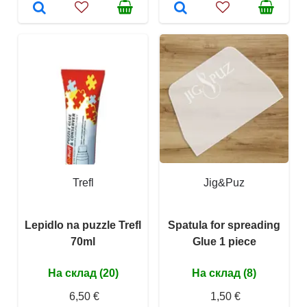
Trefl
Jig&Puz
Lepidlo na puzzle Trefl
Spatula for spreading
70ml
Glue 1 piece
На склад (20)
На склад (8)
6,50 €
1,50 €