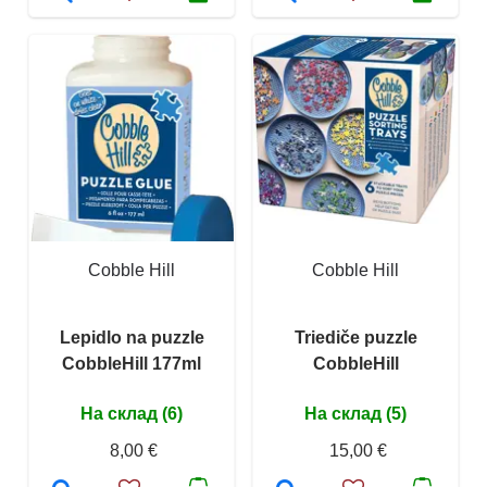
Cobble Hill
Cobble Hill
Lepidlo na puzzle
Triediče puzzle
CobbleHill 177ml
CobbleHill
На склад (6)
На склад (5)
8,00 €
15,00 €