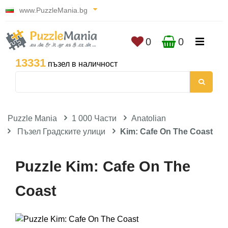
www.PuzzleMania.bg
0
0
13331
пъзел в наличност
Puzzle Mania
1 000 Части
Anatolian
Пъзел Градските улици
Kim: Cafe On The Coast
Puzzle Kim: Cafe On The
Coast