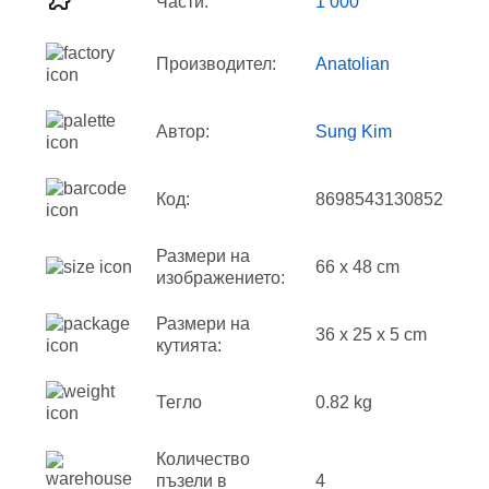
Части:
1 000
Производител:
Anatolian
Автор:
Sung Kim
Код:
8698543130852
Размери на
66 x 48 cm
изображението:
Размери на
36 x 25 x 5 cm
кутията:
Тегло
0.82 kg
Количество
пъзели в
4