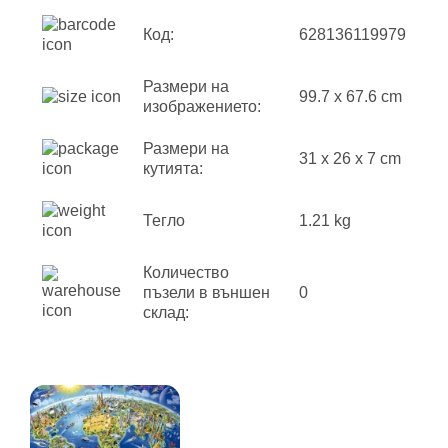
Код:
628136119979
Размери на
99.7 x 67.6 cm
изображението:
Размери на
31 x 26 x 7 cm
кутията:
Тегло
1.21 kg
Количество
пъзели в външен
0
склад: