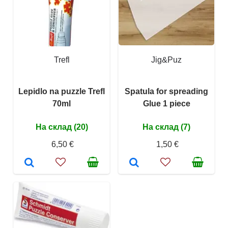
Trefl
Jig&Puz
Lepidlo na puzzle Trefl
Spatula for spreading
70ml
Glue 1 piece
На склад (20)
На склад (7)
6,50 €
1,50 €