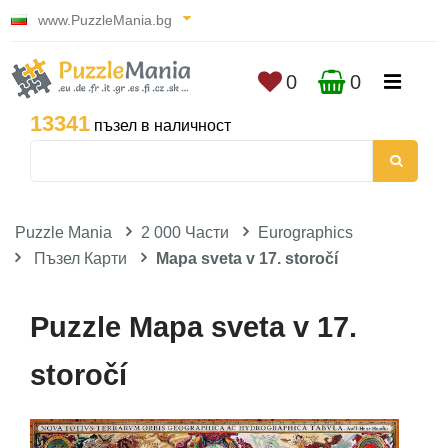
www.PuzzleMania.bg
0
0
13341
пъзел в наличност
Puzzle Mania
2 000 Части
Eurographics
Пъзел Карти
Mapa sveta v 17. storočí
Puzzle Mapa sveta v 17.
storočí