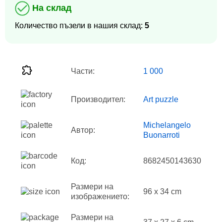
На склад
Количество пъзели в нашия склад:
5
Части:
1 000
Производител:
Art puzzle
Michelangelo
Автор:
Buonarroti
Код:
8682450143630
Размери на
96 x 34 cm
изображението:
Размери на