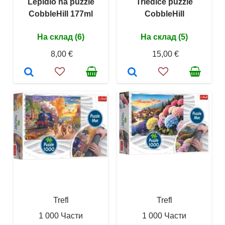
Lepidlo na puzzle
Triediče puzzle
CobbleHill 177ml
CobbleHill
На склад (6)
На склад (5)
8,00 €
15,00 €
Trefl
Trefl
1 000 Части
1 000 Части