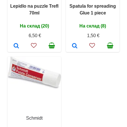
Lepidlo na puzzle Trefl
Spatula for spreading
70ml
Glue 1 piece
На склад (20)
На склад (8)
6,50 €
1,50 €
Schmidt