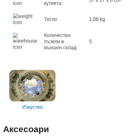
37 x 27 x 6 cm
кутията:
Тегло
1.06 kg
Количество
пъзели в
5
външен склад:
Изкуство
Аксесоари