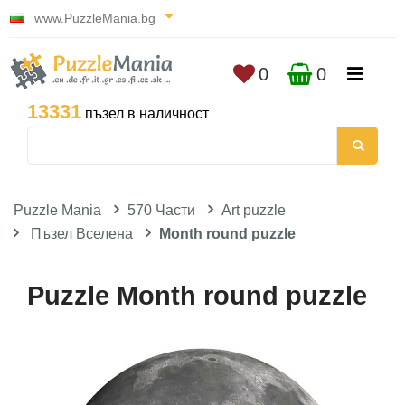
www.PuzzleMania.bg
0
0
13331
пъзел в наличност
Puzzle Mania
570 Части
Art puzzle
Пъзел Вселена
Month round puzzle
Puzzle Month round puzzle