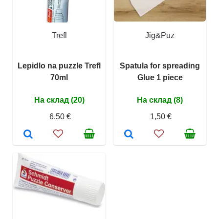
Trefl
Jig&Puz
Lepidlo na puzzle Trefl
Spatula for spreading
70ml
Glue 1 piece
На склад (20)
На склад (8)
6,50 €
1,50 €