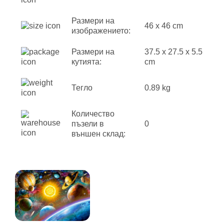
Размери на
46 x 46 cm
изображението:
Размери на
37.5 x 27.5 x 5.5
кутията:
cm
Тегло
0.89 kg
Количество
пъзели в
0
външен склад: