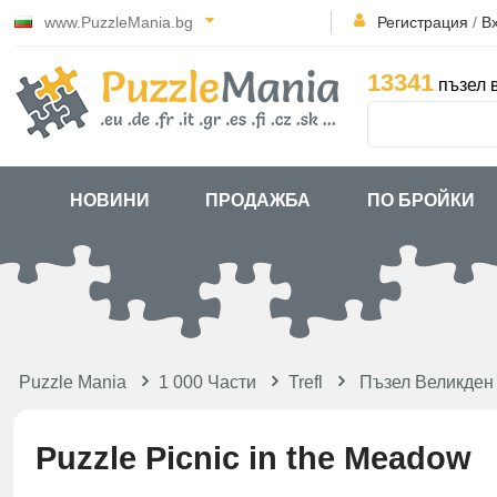
www.PuzzleMania.bg
Регистрация
/
В
13341
пъзел 
НОВИНИ
ПРОДАЖБА
ПО БРОЙКИ
Puzzle Mania
1 000 Части
Trefl
Пъзел Великден
Puzzle Picnic in the Meadow