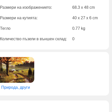
Размери на изображението:
68.3 x 48 cm
Размери на кутията:
40 x 27 x 6 cm
Тегло
0.77 kg
Количество пъзели в външен склад:
0
Природа, други