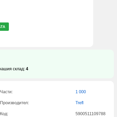
АТА
 нашия склад:
4
Части:
1 000
Производител:
Trefl
Код:
5900511109788