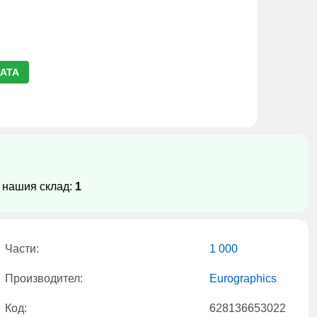
АТА
 нашия склад:
1
Части:
1 000
Производител:
Eurographics
Код:
628136653022