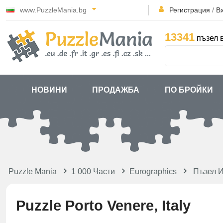
www.PuzzleMania.bg
Регистрация
/
В
13341
пъзел 
НОВИНИ
ПРОДАЖБА
ПО БРОЙКИ
Puzzle Mania
1 000 Части
Eurographics
Пъзел 
Puzzle Porto Venere, Italy