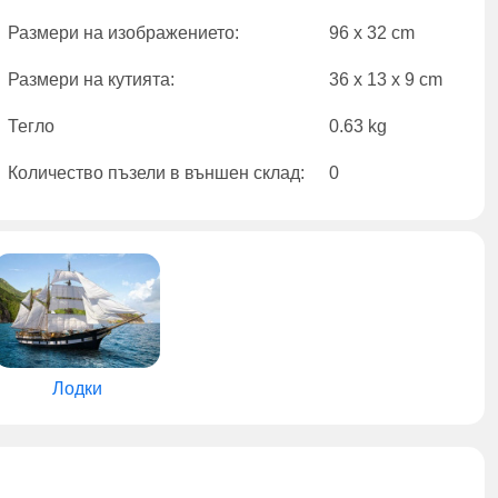
Размери на изображението:
96 x 32 cm
Размери на кутията:
36 x 13 x 9 cm
Тегло
0.63 kg
Количество пъзели в външен склад:
0
Лодки