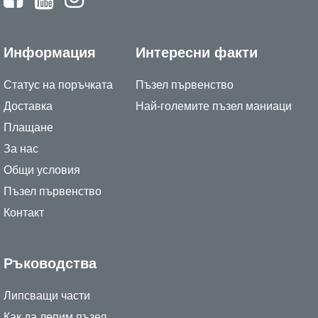
Информация
Интересни факти
Статус на поръчката
Пъзел първенство
Доставка
Най-големите пъзел маниаци
Плащане
За нас
Общи условия
Пъзел първенство
Контакт
Ръководства
Липсващи части
Как да лепим пъзел