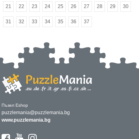
21
22
23
24
25
26
27
28
29
30
31
32
33
34
35
36
37
Пъзел Eshop
puzzlemania@puzzlemania.bg
www.puzzlemania.bg