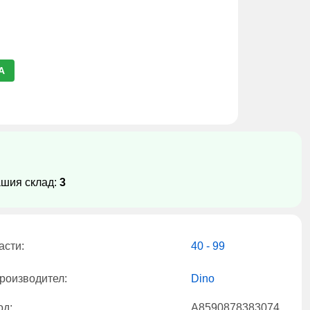
А
ашия склад:
3
асти:
40 - 99
роизводител:
Dino
од:
A8590878383074