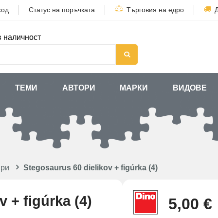
ход
Статус на поръчката
Търговия на едро
в наличност
ТЕМИ
АВТОРИ
МАРКИ
ВИДОВЕ
ври
Stegosaurus 60 dielikov + figúrka (4)
 + figúrka (4)
5,00 €