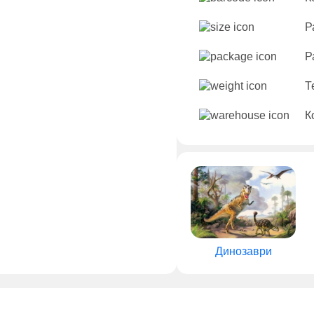
Р
Р
Т
К
Динозаври