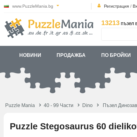
www.PuzzleMania.bg
Регистрация
/
В
13213
пъзел 
НОВИНИ
ПРОДАЖБА
ПО БРОЙКИ
Puzzle Mania
40 - 99 Части
Dino
Пъзел Диноза
Puzzle Stegosaurus 60 dielikov