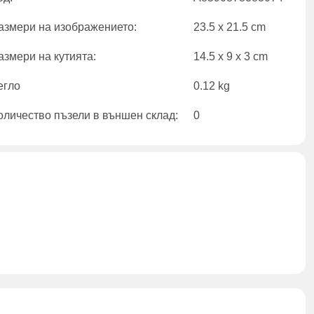
азмери на изображението:
23.5 x 21.5 cm
азмери на кутията:
14.5 x 9 x 3 cm
егло
0.12 kg
оличество пъзели в външен склад:
0