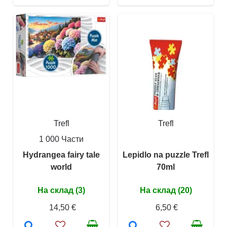
Trefl
Trefl
1 000 Части
Hydrangea fairy tale
Lepidlo na puzzle Trefl
world
70ml
На склад (3)
На склад (20)
14,50 €
6,50 €