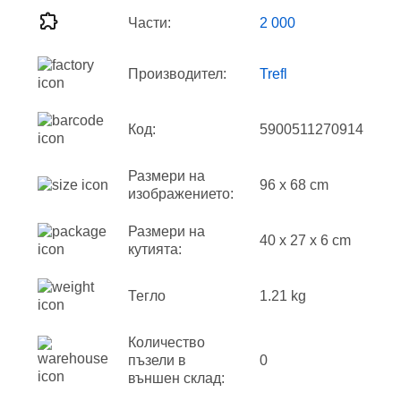
Части:
2 000
Производител:
Trefl
Код:
5900511270914
Размери на
96 x 68 cm
изображението:
Размери на
40 x 27 x 6 cm
кутията:
Тегло
1.21 kg
Количество
пъзели в
0
външен склад: