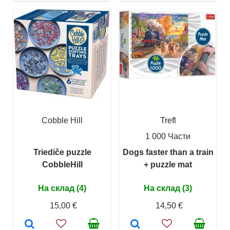
Cobble Hill
Trefl
1 000 Части
Triediče puzzle
Dogs faster than a train
CobbleHill
+ puzzle mat
На склад (4)
На склад (3)
15,00 €
14,50 €