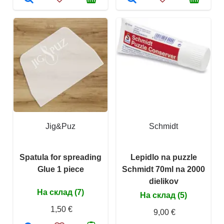
Jig&Puz
Schmidt
Spatula for spreading
Lepidlo na puzzle
Glue 1 piece
Schmidt 70ml na 2000
dielikov
На склад (7)
На склад (5)
1,50 €
9,00 €