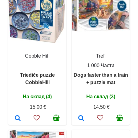
Cobble Hill
Trefl
1 000 Части
Triediče puzzle
Dogs faster than a train
CobbleHill
+ puzzle mat
На склад (4)
На склад (3)
15,00 €
14,50 €