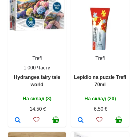
Trefl
Trefl
1 000 Части
Hydrangea fairy tale
Lepidlo na puzzle Trefl
world
70ml
На склад (3)
На склад (20)
14,50 €
6,50 €