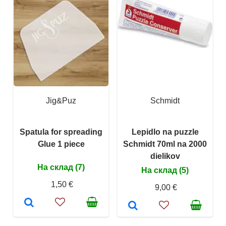
Jig&Puz
Schmidt
Spatula for spreading
Lepidlo na puzzle
Glue 1 piece
Schmidt 70ml na 2000
dielikov
На склад (7)
На склад (5)
1,50 €
9,00 €