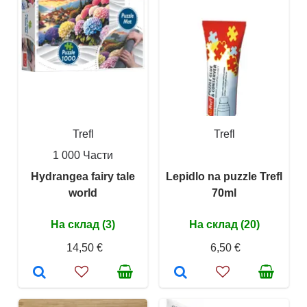
Trefl
Trefl
1 000 Части
Hydrangea fairy tale
Lepidlo na puzzle Trefl
world
70ml
На склад (3)
На склад (20)
14,50 €
6,50 €