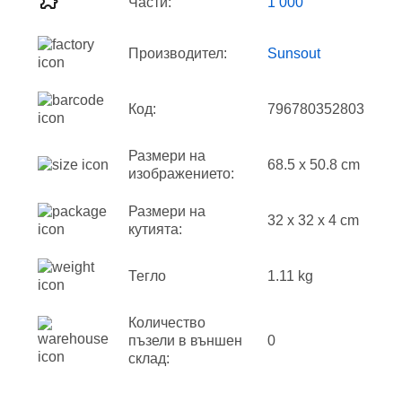
Части:
1 000
Производител:
Sunsout
Код:
796780352803
Размери на
68.5 x 50.8 cm
изображението:
Размери на
32 x 32 x 4 cm
кутията:
Тегло
1.11 kg
Количество
пъзели в външен
0
склад: