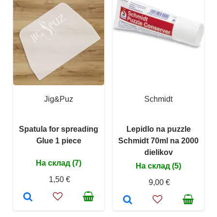
Jig&Puz
Schmidt
Spatula for spreading
Lepidlo na puzzle
Glue 1 piece
Schmidt 70ml na 2000
dielikov
На склад (7)
На склад (5)
1,50 €
9,00 €