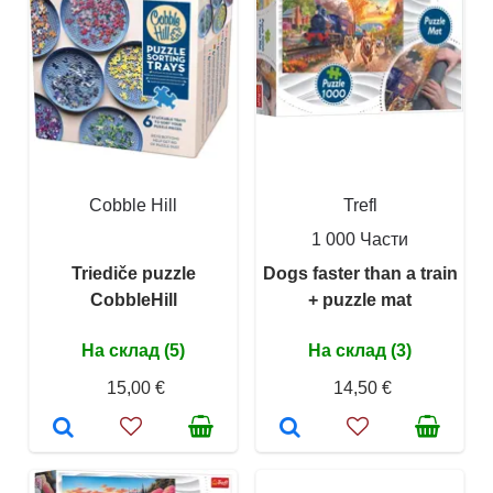
Cobble Hill
Trefl
1 000 Части
Triediče puzzle
Dogs faster than a train
CobbleHill
+ puzzle mat
На склад (5)
На склад (3)
15,00 €
14,50 €