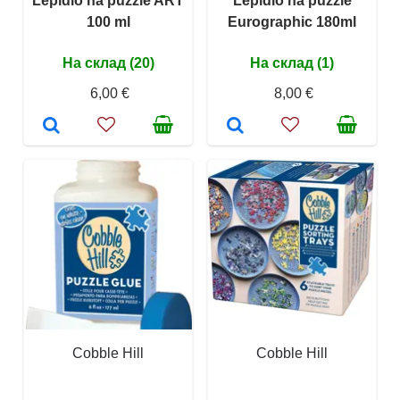
Lepidlo na puzzle ART
Lepidlo na puzzle
100 ml
Eurographic 180ml
На склад (20)
На склад (1)
6,00 €
8,00 €
Cobble Hill
Cobble Hill