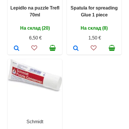
Lepidlo na puzzle Trefl
Spatula for spreading
70ml
Glue 1 piece
На склад (20)
На склад (8)
6,50 €
1,50 €
Schmidt