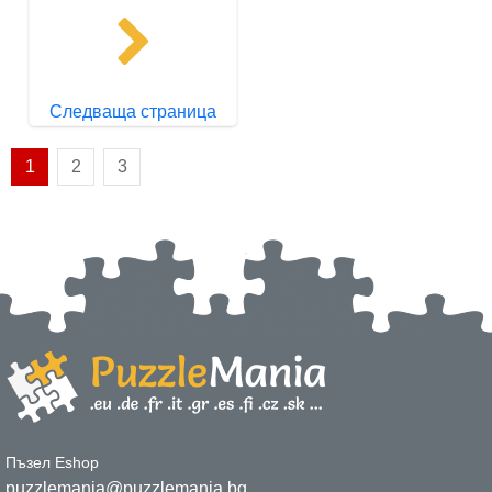
Следваща страница
1
2
3
Пъзел Eshop
puzzlemania@puzzlemania.bg