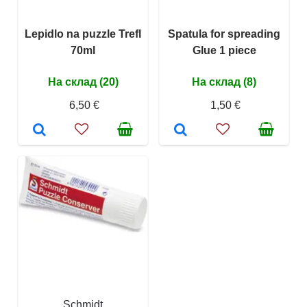
Lepidlo na puzzle Trefl
Spatula for spreading
70ml
Glue 1 piece
На склад (20)
На склад (8)
6,50 €
1,50 €
Schmidt