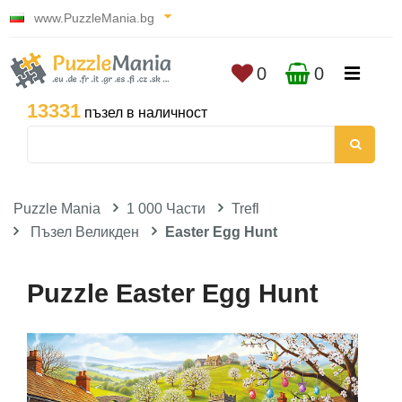
www.PuzzleMania.bg
0
0
13331
пъзел в наличност
Puzzle Mania
1 000 Части
Trefl
Пъзел Великден
Easter Egg Hunt
Puzzle Easter Egg Hunt