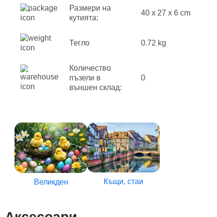
Размери на
40 x 27 x 6 cm
кутията:
Тегло
0.72 kg
Количество
пъзели в
0
външен склад:
Къщи, стаи
Великден
Аксесоари