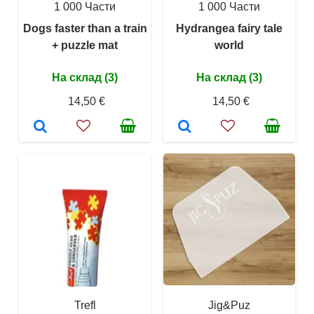
1 000 Части
1 000 Части
Dogs faster than a train
Hydrangea fairy tale
+ puzzle mat
world
На склад (3)
На склад (3)
14,50 €
14,50 €
Trefl
Jig&Puz