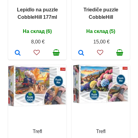
Lepidlo na puzzle
Triediče puzzle
CobbleHill 177ml
CobbleHill
На склад (6)
На склад (5)
8,00 €
15,00 €
Trefl
Trefl