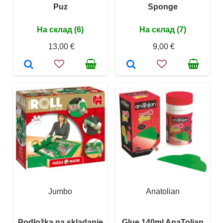
Puz
Sponge
На склад (6)
На склад (7)
13,00 €
9,00 €
Jumbo
Anatolian
Podložka na skladanie
Glue 140ml AnaTolian