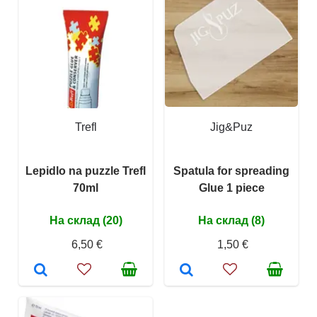
Trefl
Jig&Puz
Lepidlo na puzzle Trefl
Spatula for spreading
70ml
Glue 1 piece
На склад (20)
На склад (8)
6,50 €
1,50 €