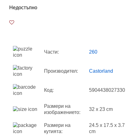
Недостъпно
Части:
260
Производител:
Castorland
Код:
5904438027330
Размери на
32 x 23 cm
изображението:
Размери на
24.5 x 17.5 x 3.7
кутията:
cm