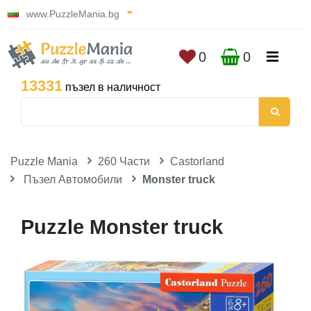
www.PuzzleMania.bg
0
0
13331
пъзел в наличност
Puzzle Mania
260 Части
Castorland
Пъзел Автомобили
Monster truck
Puzzle Monster truck