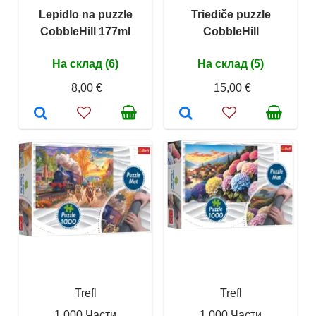
Lepidlo na puzzle
Triediče puzzle
CobbleHill 177ml
CobbleHill
На склад (6)
На склад (5)
8,00 €
15,00 €
Trefl
Trefl
1 000 Части
1 000 Части